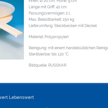
innen: Ø 20 cm, Höhe: 9 cm
Länge mit Griff: 42 cm
Fassungsvermögen: 2 l.
Max. Belastbarkeit: 150 kg
Lieferumfang: Steckbecken mit Deckel
Material: Polypropylen
Reinigung: mit einem handelsüblichen Reinig
Sterilisierbar bis 130 °C
Bildquelle: RUSSKA®
wert Lebenswert