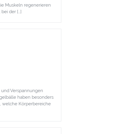
die Muskeln regenerieren
bei der […]
ss und Verspannungen
 Igelbälle haben besonders
m, welche Körperbereiche