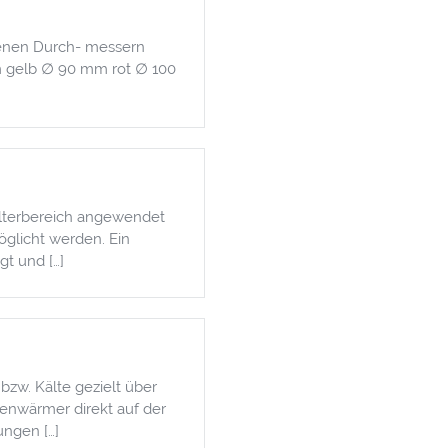
denen Durch- messern
m gelb ∅ 90 mm rot ∅ 100
lterbereich angewendet
glicht werden. Ein
t und […]
zw. Kälte gezielt über
enwärmer direkt auf der
ngen […]