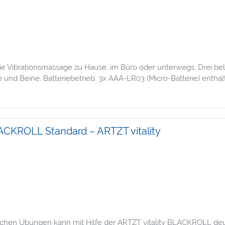
die Vibrationsmassage zu Hause, im Büro oder unterwegs: Drei 
nd Beine. Batteriebetrieb: 3x AAA-LR03 (Micro-Batterie) enthalt
CKROLL Standard – ARTZT vitality
chen Übungen kann mit Hilfe der ARTZT vitality BLACKROLL deutli