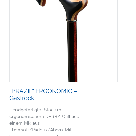
„BRAZIL“ ERGONOMIC –
Gastrock
Handgefertigter Stock mit
ergonomischem DERBY-Griff aus
einem Mix aus
Ebenholz/Padouk/Ahorn. Mit