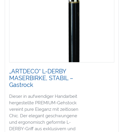
„ARTDECO“ L-DERBY
MASERBIRKE, STABIL –
Gastrock
Dieser in aufwendiger Handarbeit
hergestellte PREMIUM-Gehstock
vereint pure Eleganz mit zeitlosen
Chic. Der elegant geschwungene
und ergonomisch geformte L-
DERBY-Griff aus exklusivem und